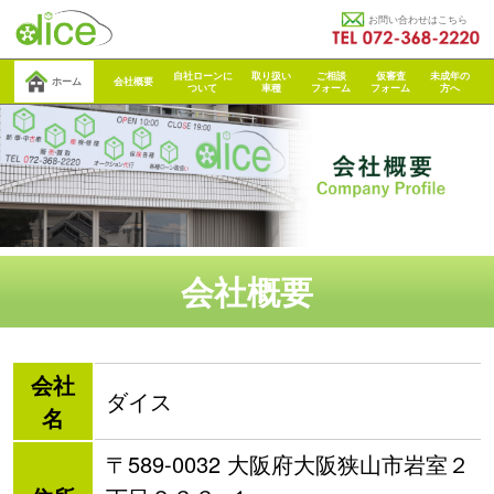
お問い合わせはこちら
自社ローンに
取り扱い
ご相談
仮審査
未成年の
ホーム
会社概要
ついて
車種
フォーム
フォーム
方へ
会社概要
会社
ダイス
名
〒589-0032 大阪府大阪狭山市岩室２